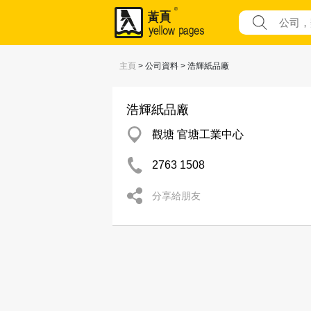
主頁
> 公司資料 > 浩輝紙品廠
浩輝紙品廠
觀塘 官塘工業中心
2763 1508
分享給朋友