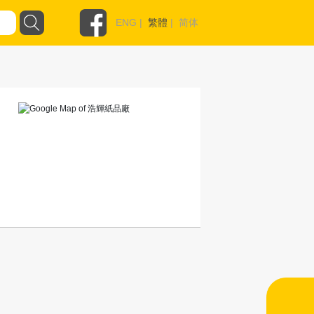
ENG
|
繁體
|
简体