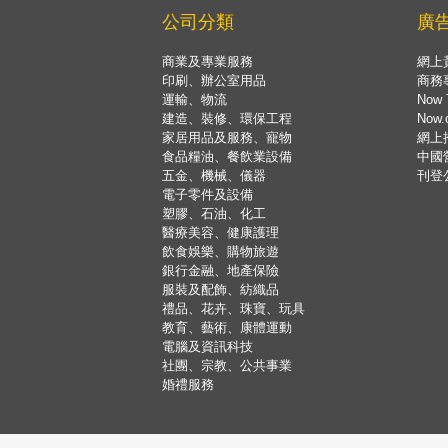
公司分類
廣
商業及專業服務
網上
印刷、辦公室用品
商務
運輸、物流
Now 
建造、裝修、環保工程
Now
家居用品及服務、寵物
網上
食品糧油、餐飲業設備
中國
五金、機械、儀器
刊登
電子零件及設備
塑膠、石油、化工
醫療美容、健康護理
飲食娛樂、購物旅遊
銀行金融、地產保險
服裝及配飾、紡織品
禮品、花卉、珠寶、玩具
教育、藝術、康體運動
電腦及資訊科技
社團、宗教、公共事業
婚禮服務