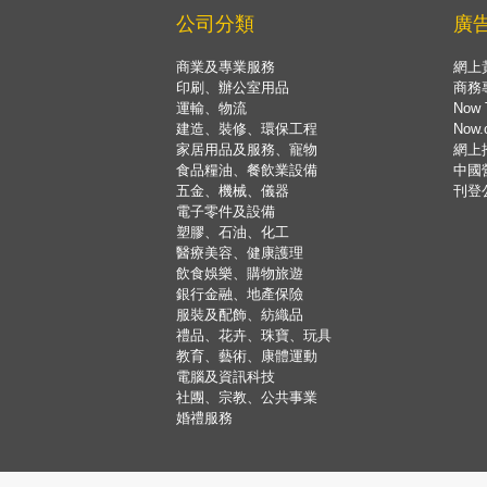
公司分類
廣
商業及專業服務
網上
印刷、辦公室用品
商務
運輸、物流
Now 
建造、裝修、環保工程
Now
家居用品及服務、寵物
網上
食品糧油、餐飲業設備
中國
五金、機械、儀器
刊登
電子零件及設備
塑膠、石油、化工
醫療美容、健康護理
飲食娛樂、購物旅遊
銀行金融、地產保險
服裝及配飾、紡織品
禮品、花卉、珠寶、玩具
教育、藝術、康體運動
電腦及資訊科技
社團、宗教、公共事業
婚禮服務