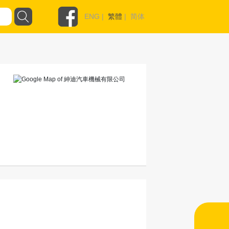
ENG
|
繁體
|
简体