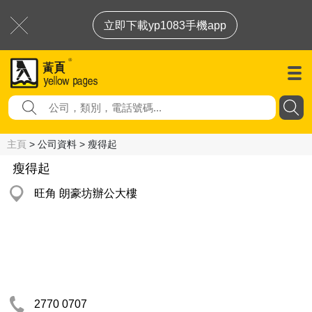
立即下載yp1083手機app
主頁
> 公司資料 > 瘦得起
瘦得起
旺角 朗豪坊辦公大樓
2770 0707