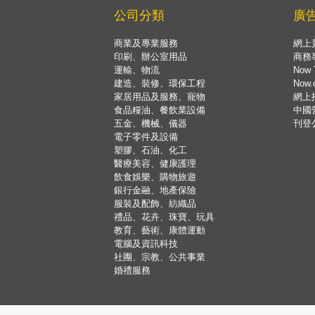
公司分類
廣
商業及專業服務
網上
印刷、辦公室用品
商務
運輸、物流
Now 
建造、裝修、環保工程
Now
家居用品及服務、寵物
網上
食品糧油、餐飲業設備
中國
五金、機械、儀器
刊登
電子零件及設備
塑膠、石油、化工
醫療美容、健康護理
飲食娛樂、購物旅遊
銀行金融、地產保險
服裝及配飾、紡織品
禮品、花卉、珠寶、玩具
教育、藝術、康體運動
電腦及資訊科技
社團、宗教、公共事業
婚禮服務