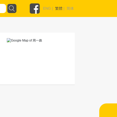
ENG
|
繁體
|
简体