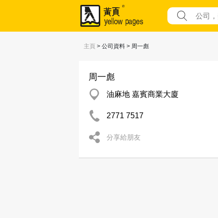
主頁
> 公司資料 > 周一彪
周一彪
油麻地 嘉賓商業大廈
2771 7517
分享給朋友