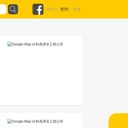
ENG
|
繁體
|
简体