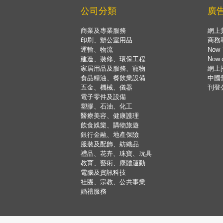
公司分類
廣
商業及專業服務
網上
印刷、辦公室用品
商務
運輸、物流
Now 
建造、裝修、環保工程
Now
家居用品及服務、寵物
網上
食品糧油、餐飲業設備
中國
五金、機械、儀器
刊登
電子零件及設備
塑膠、石油、化工
醫療美容、健康護理
飲食娛樂、購物旅遊
銀行金融、地產保險
服裝及配飾、紡織品
禮品、花卉、珠寶、玩具
教育、藝術、康體運動
電腦及資訊科技
社團、宗教、公共事業
婚禮服務