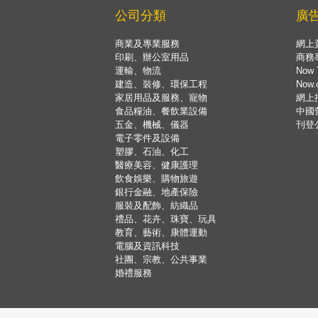
公司分類
廣
商業及專業服務
網上
印刷、辦公室用品
商務
運輸、物流
Now 
建造、裝修、環保工程
Now
家居用品及服務、寵物
網上
食品糧油、餐飲業設備
中國
五金、機械、儀器
刊登
電子零件及設備
塑膠、石油、化工
醫療美容、健康護理
飲食娛樂、購物旅遊
銀行金融、地產保險
服裝及配飾、紡織品
禮品、花卉、珠寶、玩具
教育、藝術、康體運動
電腦及資訊科技
社團、宗教、公共事業
婚禮服務