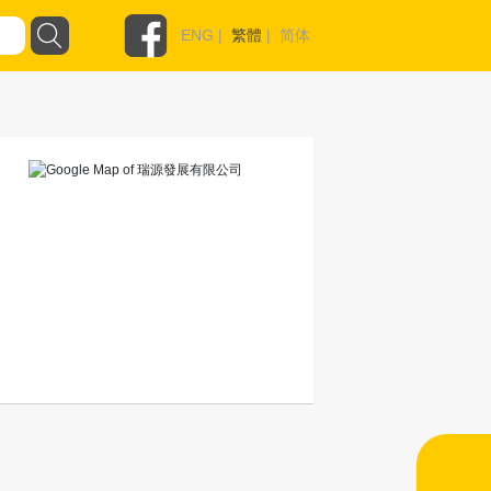
ENG
|
繁體
|
简体