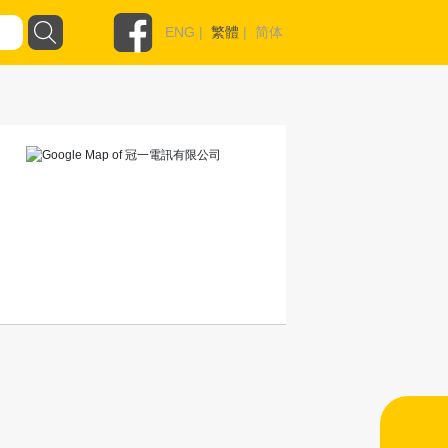
ENG
|
繁體
|
简体