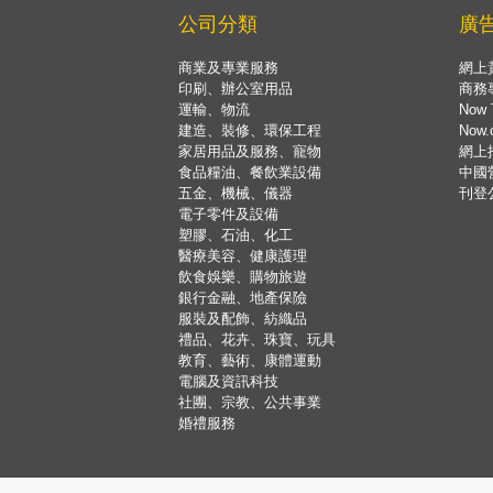
公司分類
廣
商業及專業服務
網上
印刷、辦公室用品
商務
運輸、物流
Now 
建造、裝修、環保工程
Now
家居用品及服務、寵物
網上
食品糧油、餐飲業設備
中國
五金、機械、儀器
刊登
電子零件及設備
塑膠、石油、化工
醫療美容、健康護理
飲食娛樂、購物旅遊
銀行金融、地產保險
服裝及配飾、紡織品
禮品、花卉、珠寶、玩具
教育、藝術、康體運動
電腦及資訊科技
社團、宗教、公共事業
婚禮服務