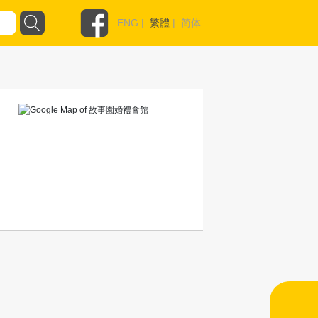
ENG
|
繁體
|
简体