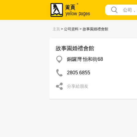
主頁
> 公司資料 > 故事園婚禮會館
故事園婚禮會館
銅鑼灣 怡和街68
2805 6855
分享給朋友