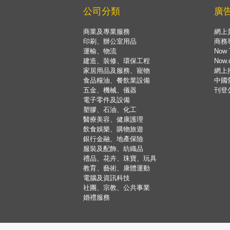
公司分類
廣
商業及專業服務
網上
印刷、辦公室用品
商務
運輸、物流
Now 
建造、裝修、環保工程
Now
家居用品及服務、寵物
網上
食品糧油、餐飲業設備
中國
五金、機械、儀器
刊登
電子零件及設備
塑膠、石油、化工
醫療美容、健康護理
飲食娛樂、購物旅遊
銀行金融、地產保險
服裝及配飾、紡織品
禮品、花卉、珠寶、玩具
教育、藝術、康體運動
電腦及資訊科技
社團、宗教、公共事業
婚禮服務