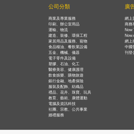
公司分類
廣
商業及專業服務
網上
印刷、辦公室用品
商務
運輸、物流
Now 
建造、裝修、環保工程
Now
家居用品及服務、寵物
網上
食品糧油、餐飲業設備
中國
五金、機械、儀器
刊登
電子零件及設備
塑膠、石油、化工
醫療美容、健康護理
飲食娛樂、購物旅遊
銀行金融、地產保險
服裝及配飾、紡織品
禮品、花卉、珠寶、玩具
教育、藝術、康體運動
電腦及資訊科技
社團、宗教、公共事業
婚禮服務