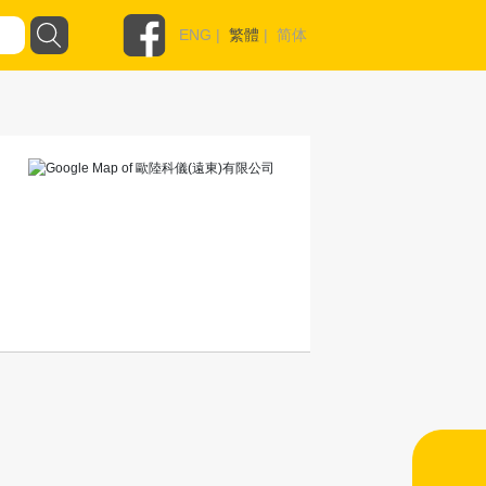
ENG
|
繁體
|
简体