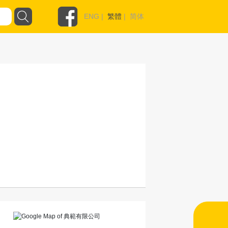
ENG
|
繁體
|
简体