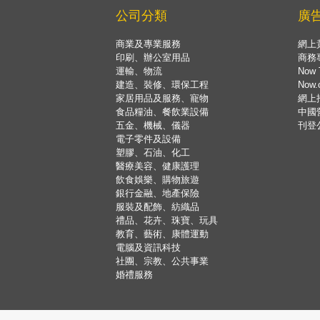
公司分類
廣
商業及專業服務
網上
印刷、辦公室用品
商務
運輸、物流
Now 
建造、裝修、環保工程
Now
家居用品及服務、寵物
網上
食品糧油、餐飲業設備
中國
五金、機械、儀器
刊登
電子零件及設備
塑膠、石油、化工
醫療美容、健康護理
飲食娛樂、購物旅遊
銀行金融、地產保險
服裝及配飾、紡織品
禮品、花卉、珠寶、玩具
教育、藝術、康體運動
電腦及資訊科技
社團、宗教、公共事業
婚禮服務