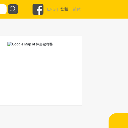
ENG
|
繁體
|
简体