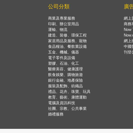
公司分類
廣
商業及專業服務
網上
印刷、辦公室用品
商務
運輸、物流
Now 
建造、裝修、環保工程
Now
家居用品及服務、寵物
網上
食品糧油、餐飲業設備
中國
五金、機械、儀器
刊登
電子零件及設備
塑膠、石油、化工
醫療美容、健康護理
飲食娛樂、購物旅遊
銀行金融、地產保險
服裝及配飾、紡織品
禮品、花卉、珠寶、玩具
教育、藝術、康體運動
電腦及資訊科技
社團、宗教、公共事業
婚禮服務