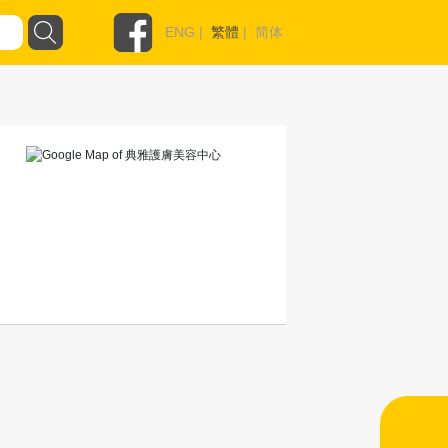
ENG
|
繁體
|
简体