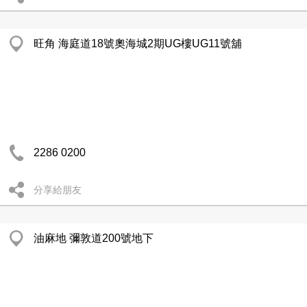
旺角 海庭道18號奧海城2期UG樓UG11號舖
2286 0200
分享給朋友
油麻地 彌敦道200號地下