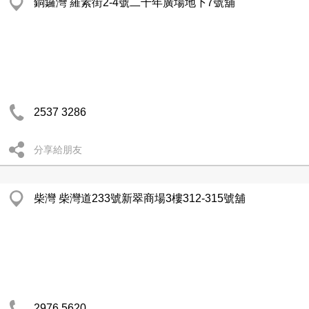
銅鑼灣 羅素街2-4號二千年廣場地下7號舖
2537 3286
分享給朋友
柴灣 柴灣道233號新翠商場3樓312-315號舖
2976 5620