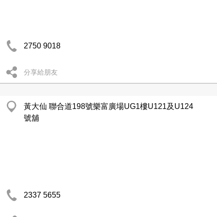
2750 9018
分享給朋友
黃大仙 聯合道198號樂富廣場UG1樓U121及U124
號舖
2337 5655