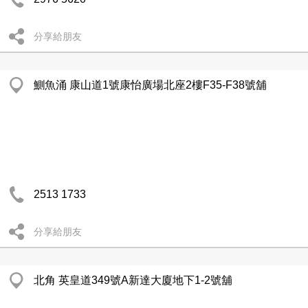
分享給朋友
鰂魚涌 康山道1號康怡廣場北座2樓F35-F38號舖
2513 1733
分享給朋友
北角 英皇道349號A新達大廈地下1-2號舖