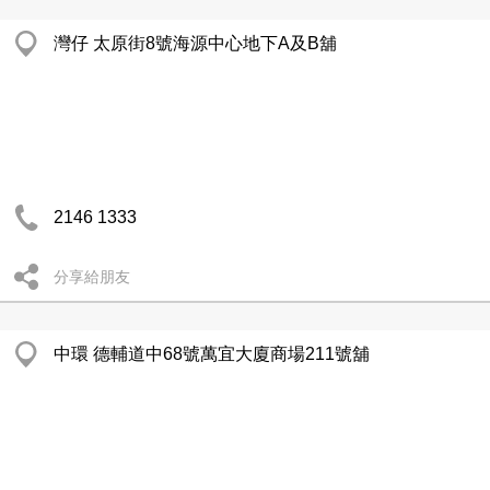
灣仔 太原街8號海源中心地下A及B舖
2146 1333
分享給朋友
中環 德輔道中68號萬宜大廈商場211號舖