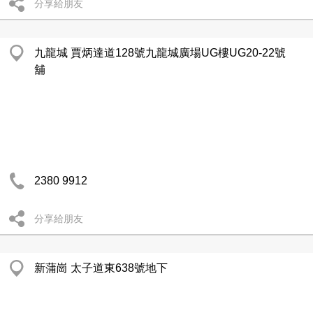
分享給朋友
九龍城 賈炳達道128號九龍城廣場UG樓UG20-22號
舖
2380 9912
分享給朋友
新蒲崗 太子道東638號地下