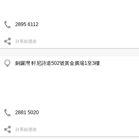
2895 6112
分享給朋友
銅鑼灣 軒尼詩道502號黃金廣場1至3樓
2881 5020
分享給朋友