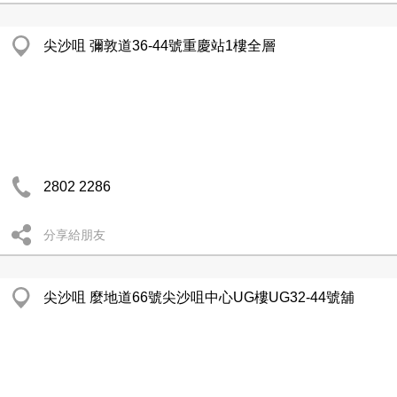
尖沙咀 彌敦道36-44號重慶站1樓全層
2802 2286
分享給朋友
尖沙咀 麼地道66號尖沙咀中心UG樓UG32-44號舖