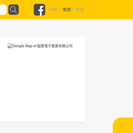
ENG
|
繁體
|
简体