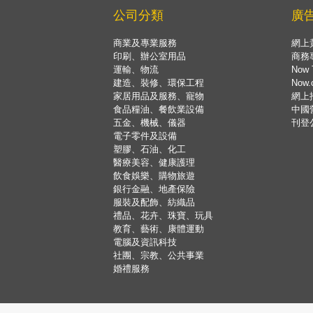
公司分類
廣
商業及專業服務
網上
印刷、辦公室用品
商務
運輸、物流
Now 
建造、裝修、環保工程
Now
家居用品及服務、寵物
網上
食品糧油、餐飲業設備
中國
五金、機械、儀器
刊登
電子零件及設備
塑膠、石油、化工
醫療美容、健康護理
飲食娛樂、購物旅遊
銀行金融、地產保險
服裝及配飾、紡織品
禮品、花卉、珠寶、玩具
教育、藝術、康體運動
電腦及資訊科技
社團、宗教、公共事業
婚禮服務