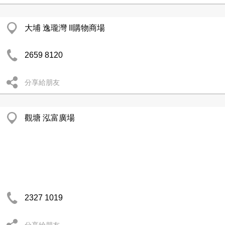
大埔 逸瓏灣 II購物商場
2659 8120
分享給朋友
觀塘 泓富廣場
2327 1019