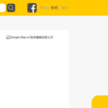
ENG
|
繁體
|
简体