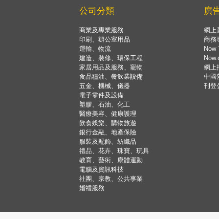
公司分類
廣
商業及專業服務
網上
印刷、辦公室用品
商務
運輸、物流
Now 
建造、裝修、環保工程
Now
家居用品及服務、寵物
網上
食品糧油、餐飲業設備
中國
五金、機械、儀器
刊登
電子零件及設備
塑膠、石油、化工
醫療美容、健康護理
飲食娛樂、購物旅遊
銀行金融、地產保險
服裝及配飾、紡織品
禮品、花卉、珠寶、玩具
教育、藝術、康體運動
電腦及資訊科技
社團、宗教、公共事業
婚禮服務