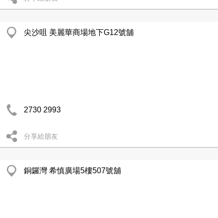
尖沙咀 美麗華商場地下G12號舖
2730 2993
分享給朋友
銅鑼灣 希慎廣場5樓507號舖