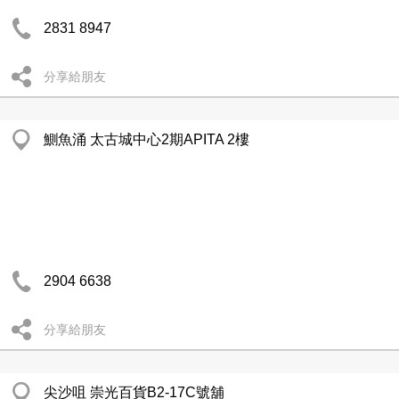
2831 8947
分享給朋友
鰂魚涌 太古城中心2期APITA 2樓
2904 6638
分享給朋友
尖沙咀 崇光百貨B2-17C號舖