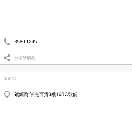
3580 1245
分享給朋友
bunka
銅鑼灣 崇光百貨3樓16BC號舖