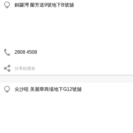
銅鑼灣 蘭芳道9號地下B號舖
2808 4508
分享給朋友
尖沙咀 美麗華商場地下G12號舖