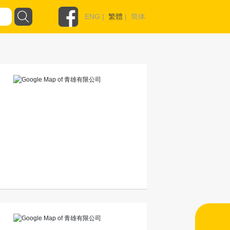
ENG
|
繁體
|
简体