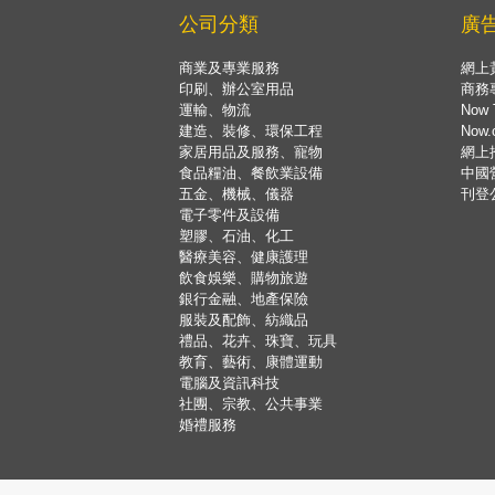
公司分類
廣
商業及專業服務
網上
印刷、辦公室用品
商務
運輸、物流
Now 
建造、裝修、環保工程
Now
家居用品及服務、寵物
網上
食品糧油、餐飲業設備
中國
五金、機械、儀器
刊登
電子零件及設備
塑膠、石油、化工
醫療美容、健康護理
飲食娛樂、購物旅遊
銀行金融、地產保險
服裝及配飾、紡織品
禮品、花卉、珠寶、玩具
教育、藝術、康體運動
電腦及資訊科技
社團、宗教、公共事業
婚禮服務