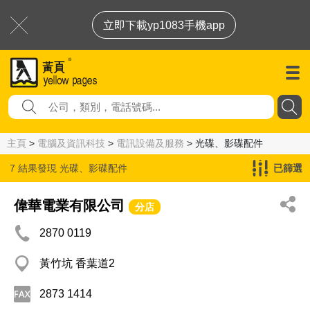
立即下載yp1083手機app
主頁
>
電腦及資訊科技
>
電訊設備及服務
> 光碟、影碟配件
7 結果發現
光碟、影碟配件
已篩選
偉華電業有限公司
分店
2870 0119
黃竹坑 香葉道2
2873 1414