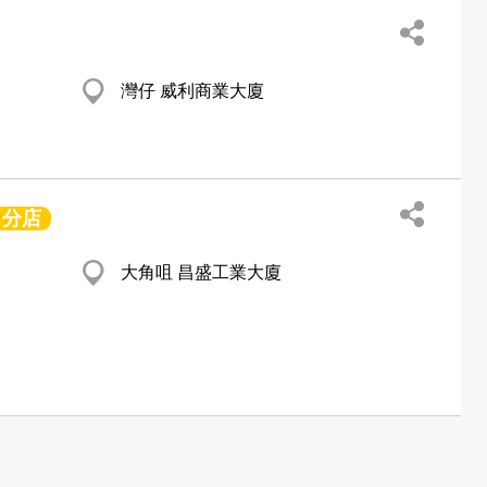
灣仔 威利商業大廈
分店
大角咀 昌盛工業大廈