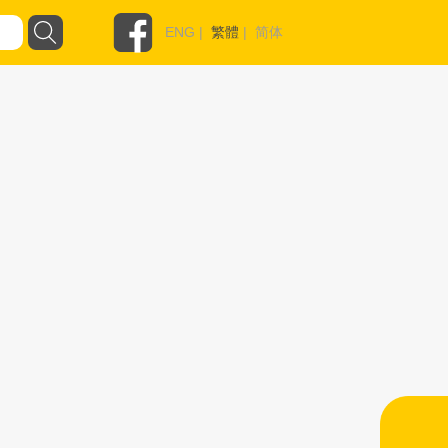
ENG
|
繁體
|
简体