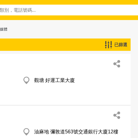
多媒體
已篩選
觀塘 好運工業大廈
油麻地 彌敦道563號交通銀行大廈12樓