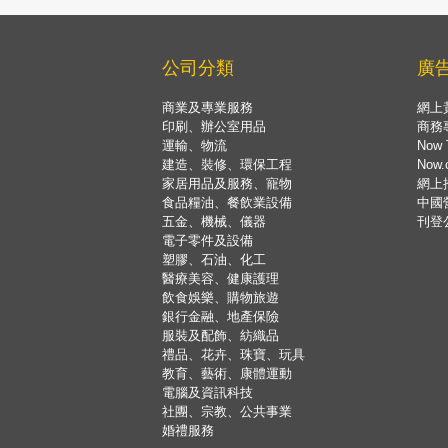
公司分類
廣
商業及專業服務
網上
印刷、辦公室用品
商務
運輸、物流
Now 
建造、裝修、環保工程
Now
家居用品及服務、寵物
網上
食品糧油、餐飲業設備
中國
五金、機械、儀器
刊登
電子零件及設備
塑膠、石油、化工
醫療美容、健康護理
飲食娛樂、購物旅遊
銀行金融、地產保險
服裝及配飾、紡織品
禮品、花卉、珠寶、玩具
教育、藝術、康體運動
電腦及資訊科技
社團、宗教、公共事業
婚禮服務