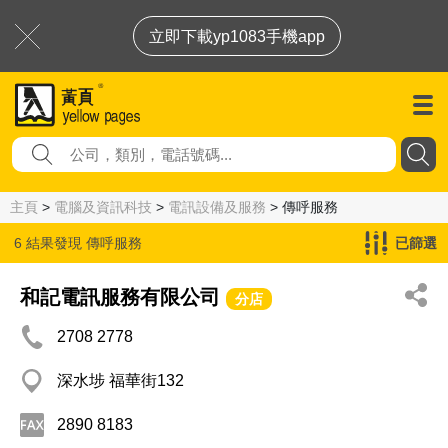
立即下載yp1083手機app
主頁
>
電腦及資訊科技
>
電訊設備及服務
> 傳呼服務
6 結果發現
傳呼服務
已篩選
和記電訊服務有限公司
分店
2708 2778
深水埗 福華街132
2890 8183