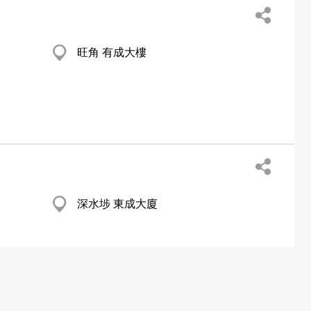
旺角 有成大樓
深水埗 東成大廈