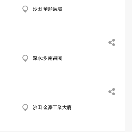
沙田 華順廣場
深水埗 南昌閣
沙田 金豪工業大廈