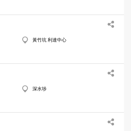
黃竹坑 利達中心
深水埗