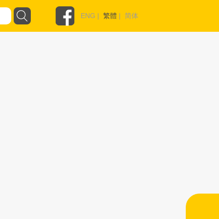
ENG
|
繁體
|
简体