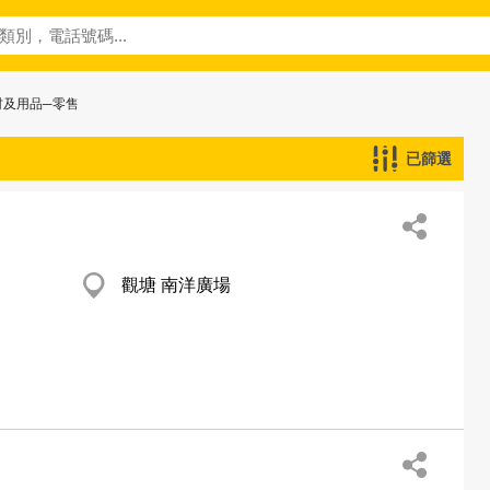
材及用品─零售
已篩選
觀塘 南洋廣場