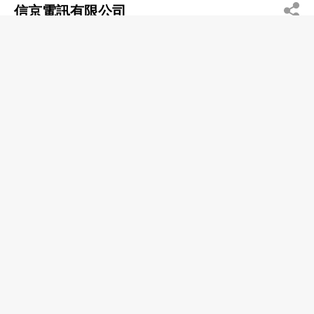
信京電訊有限公司
2172 6666
沙田 企業中心
http://SHINETOWN.COM.HK
電訊服務
南生電訊有限公司
分店
3564 8868
觀塘 南洋廣場
電訊服務
盈科天馬動力有限公司