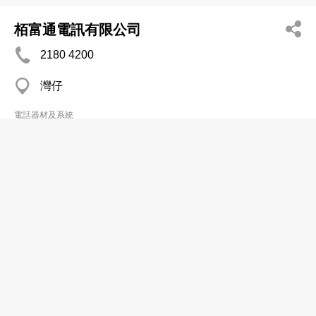
栢富通電訊有限公司
2180 4200
灣仔
電話器材及系統
M I S Communications Servs Co
3111 3999
長沙灣 Cheung Kong Fty Bldg
電話器材及系統
M Phone Ltd
分店
2361 6193