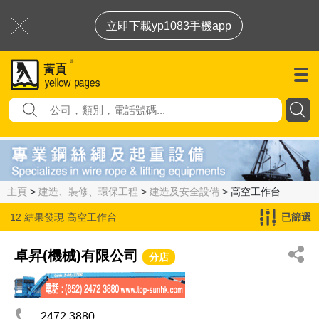
立即下載yp1083手機app
主頁
>
建造、裝修、環保工程
>
建造及安全設備
> 高空工作台
12 結果發現
高空工作台
已篩選
卓昇(機械)有限公司
分店
2472 3880