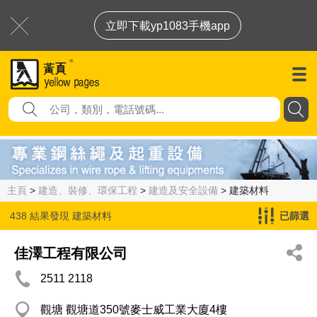
立即下載yp1083手機app
主頁
>
建造、裝修、環保工程
>
建造及安全設備
> 建築材料
438 結果發現
建築材料
已篩選
佳澤工程有限公司
2511 2118
觀塘 觀塘道350號麥士威工業大廈4樓