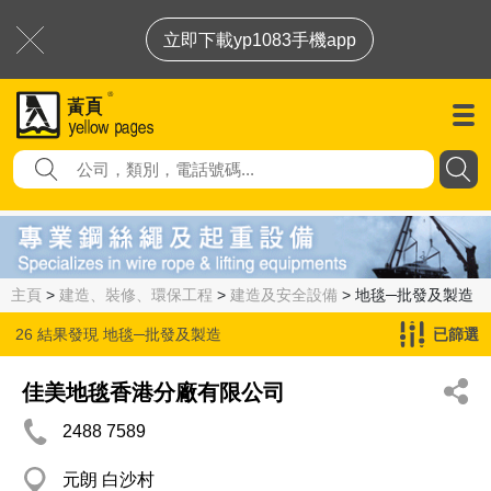
立即下載yp1083手機app
主頁
>
建造、裝修、環保工程
>
建造及安全設備
> 地毯─批發及製造
26 結果發現
地毯─批發及製造
已篩選
佳美地毯香港分廠有限公司
2488 7589
元朗 白沙村