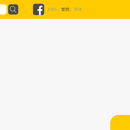
ENG
|
繁體
|
简体