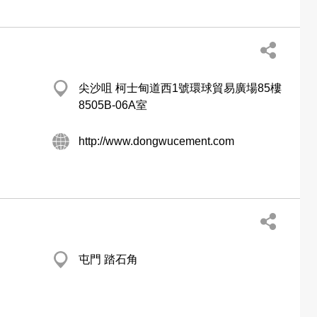
尖沙咀 柯士甸道西1號環球貿易廣場85樓
8505B-06A室
http://www.dongwucement.com
屯門 踏石角