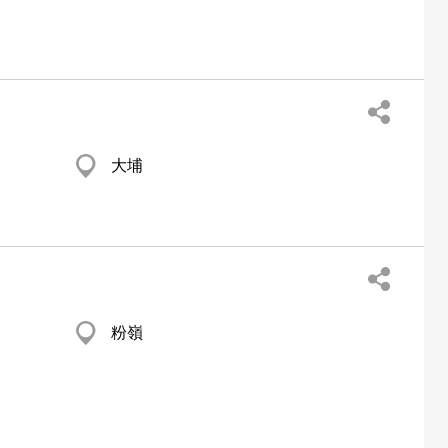
大埔
粉嶺