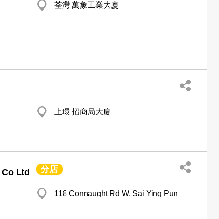
荃灣 萬象工業大廈
上環 招商局大廈
分店
 Co Ltd
118 Connaught Rd W, Sai Ying Pun