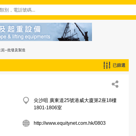
水泥─批發及製造
已篩選
尖沙咀 廣東道25號港威大廈第2座18樓
1801-1806室
http://www.equitynet.com.hk/0803