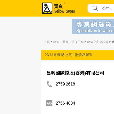
主頁
>
建造、裝修、環保工程
>
建造及安全設備
> 
23 結果發現
水泥─批發及製造
昌興國際控股(香港)有限公司
2759 2618
2756 4884