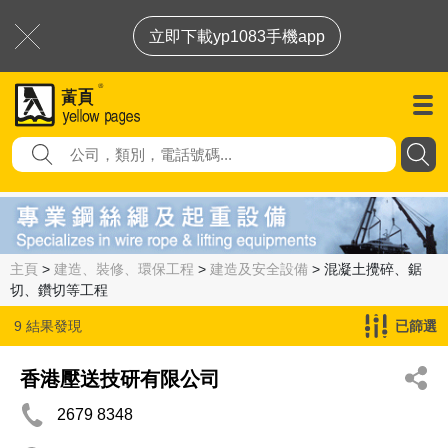
立即下載yp1083手機app
主頁
>
建造、裝修、環保工程
>
建造及安全設備
> 混凝土攪碎、鋸
切、鑽切等工程
9 結果發現
已篩選
混凝土攪碎、鋸切、鑽切等工程
香港壓送技研有限公司
2679 8348