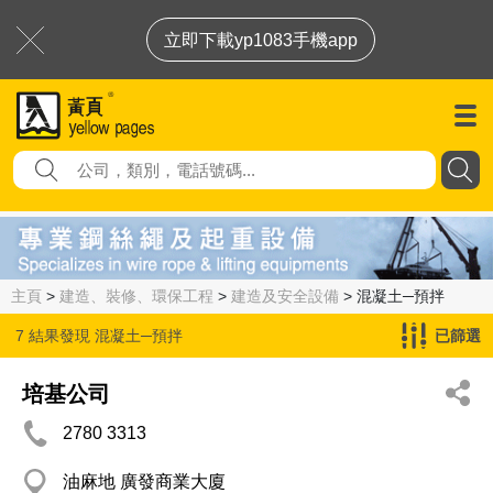
立即下載yp1083手機app
主頁
>
建造、裝修、環保工程
>
建造及安全設備
> 混凝土─預拌
7 結果發現
混凝土─預拌
已篩選
培基公司
2780 3313
油麻地 廣發商業大廈