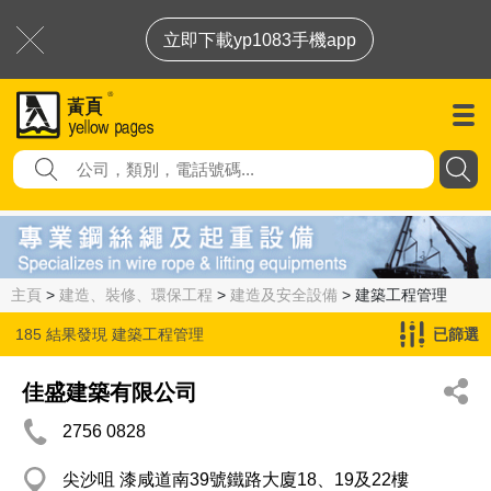
立即下載yp1083手機app
主頁
>
建造、裝修、環保工程
>
建造及安全設備
> 建築工程管理
185 結果發現
建築工程管理
已篩選
佳盛建築有限公司
2756 0828
尖沙咀 漆咸道南39號鐵路大廈18、19及22樓