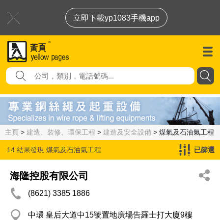
立即下載yp1083手機app
主頁
>
建造、裝修、環保工程
>
建造及安全設備
> 煤氣及石油氣工程
14 結果發現
煤氣及石油氣工程
已篩選
海隆控股有限公司
(8621) 3385 1886
中環 皇后大道中15號置地廣場告羅士打大廈9樓