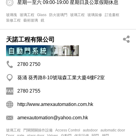
星期一至六 09:00-19:00 星期日及公眾假期休息
玻璃塊
玻璃工程
Glass
防火玻璃門
玻璃工程
玻璃裝修
訂造畫框
裝修工程
藝術玻璃
鏡
天諾工程有限公司
2780 2750
葵涌 葵秀路8-10號瑞森工業大廈4樓F2室
2780 2755
http://www.amexautomation.com.hk
amexautomation@yahoo.com.hk
玻璃工程
門閘開關操作設備
Access Control
autodoor
automatic door
Door
gate
glass door
Valves
自動門
保安設備
閥門
趟門