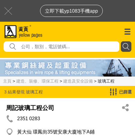
立即下載yp1083手機app
主頁
>
建造、裝修、環保工程
>
建造及安全設備
> 玻璃工程
3 結果發現
玻璃工程
已篩選
周記玻璃工程公司
2351 0283
黃大仙 環鳳街35號安康大廈地下A鋪