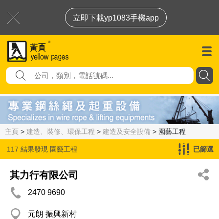
立即下載yp1083手機app
主頁
>
建造、裝修、環保工程
>
建造及安全設備
> 園藝工程
117 結果發現
園藝工程
已篩選
其力行有限公司
2470 9690
元朗 振興新村