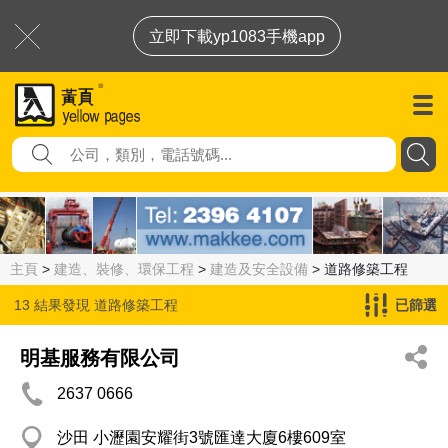
立即下載yp1083手機app
主頁
>
建造、裝修、環保工程
>
建造及安全設備
> 道路修築工程
13 結果發現
道路修築工程
已篩選
明基服務有限公司
2637 0666
沙田 小瀝園安耀街3號匯達大廈6樓609室