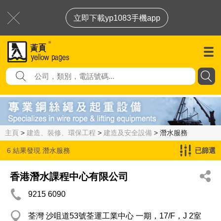
立即下載yp1083手機app
主頁
>
建造、裝修、環保工程
>
建造及安全設備
> 潛水服務
6 結果發現
潛水服務
已篩選
香港潛水課程中心有限公司
9215 6090
荃灣 沙咀道53號荃運工業中心 一期，17/F，J 2室