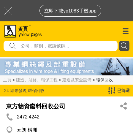
立即下載yp1083手機app
主頁
>
建造、裝修、環保工程
>
建造及安全設備
> 環保回收
24 結果發現
環保回收
已篩選
東方物資廢料回收公司
2472 4242
元朗 橫洲