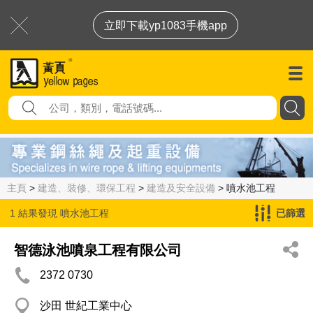
立即下載yp1083手機app
主頁
>
建造、裝修、環保工程
>
建造及安全設備
> 噴水池工程
1 結果發現
噴水池工程
已篩選
智德泳池噴泉工程有限公司
2372 0730
沙田 世紀工業中心