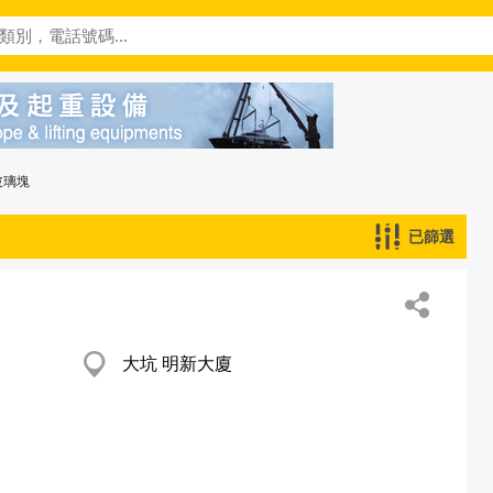
玻璃塊
已篩選
大坑 明新大廈