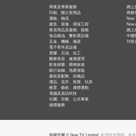
商業及專業服務
網上
印刷、辦公室用品
商務
運輸、物流
Now 
建造、裝修、環保工程
Now
家居用品及服務、寵物
網上
食品糧油、餐飲業設備
中國
五金、機械、儀器
刊登
電子零件及設備
塑膠、石油、化工
醫療美容、健康護理
飲食娛樂、購物旅遊
銀行金融、地產保險
服裝及配飾、紡織品
禮品、花卉、珠寶、玩具
教育、藝術、康體運動
電腦及資訊科技
社團、宗教、公共事業
婚禮服務
版權所屬 © Now TV Limited.
私隱政策聲明
,
免責