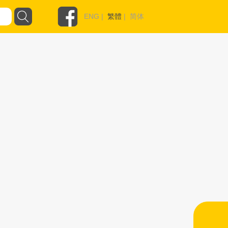
ENG
|
繁體
|
简体