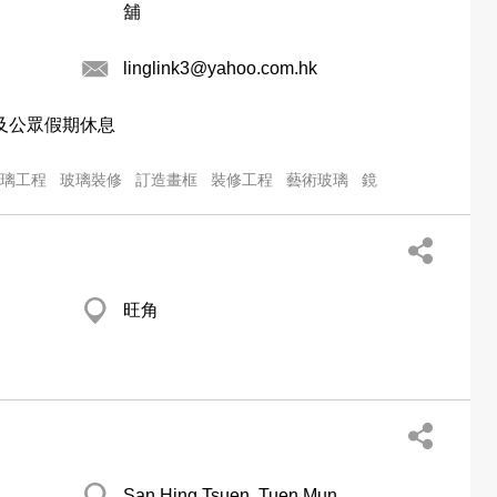
舖
linglink3@yahoo.com.hk
期日及公眾假期休息
璃工程
玻璃裝修
訂造畫框
裝修工程
藝術玻璃
鏡
旺角
San Hing Tsuen, Tuen Mun