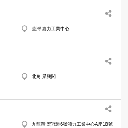
荃灣 嘉力工業中心
北角 景興閣
九龍灣 宏冠道6號鴻力工業中心A座1B號