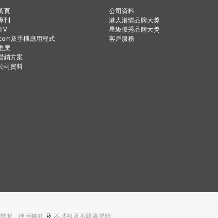
黃頁
公司資料
專刊
港人港情品牌大獎
TV
星級優秀品牌大獎
.com及手機應用程式
客戶服務
推廣
營銷方案
公司資料
聲明
,
使用條款
及
不歧視及不騷擾聲明。