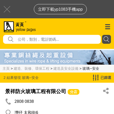
立即下載yp1083手機app
主頁
>
建造、裝修、環保工程
>
建造及安全設備
> 玻璃─安全
2 結果發現
玻璃─安全
已篩選
景祥防火玻璃工程有限公司
分店
2808 0838
灣仔 太和街6