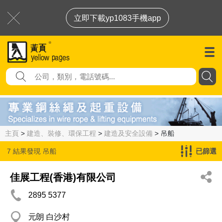
立即下載yp1083手機app
主頁
>
建造、裝修、環保工程
>
建造及安全設備
> 吊船
7 結果發現
吊船
已篩選
佳展工程(香港)有限公司
2895 5377
元朗 白沙村