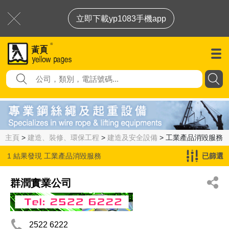
立即下載yp1083手機app
主頁
>
建造、裝修、環保工程
>
建造及安全設備
> 工業產品消毀服務
1 結果發現
工業產品消毀服務
已篩選
群潤實業公司
2522 6222