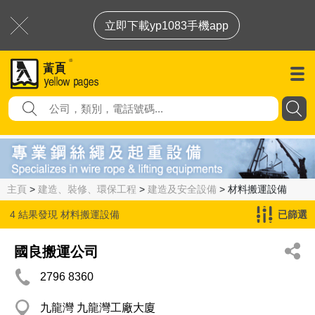
立即下載yp1083手機app
主頁
>
建造、裝修、環保工程
>
建造及安全設備
> 材料搬運設備
4 結果發現
材料搬運設備
已篩選
國良搬運公司
2796 8360
九龍灣 九龍灣工廠大廈