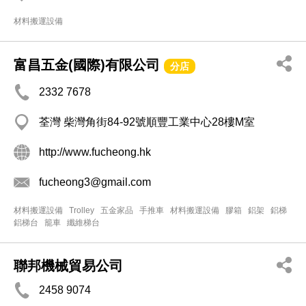
材料搬運設備
富昌五金(國際)有限公司
分店
2332 7678
荃灣 柴灣角街84-92號順豐工業中心28樓M室
http://www.fucheong.hk
fucheong3@gmail.com
材料搬運設備
Trolley
五金家品
手推車
材料搬運設備
膠箱
鋁架
鋁梯
鋁梯台
籠車
纖維梯台
聯邦機械貿易公司
2458 9074