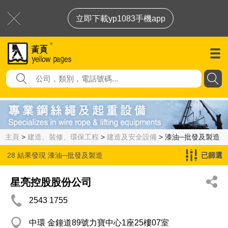
立即下載yp1083手機app
主頁
>
建造、裝修、環保工程
>
建造及安全設備
> 漆油─批發及製造
28 結果發現
漆油─批發及製造
已篩選
星亮控股股份公司
2543 1755
中環 金鐘道89號力寶中心1座25樓07室