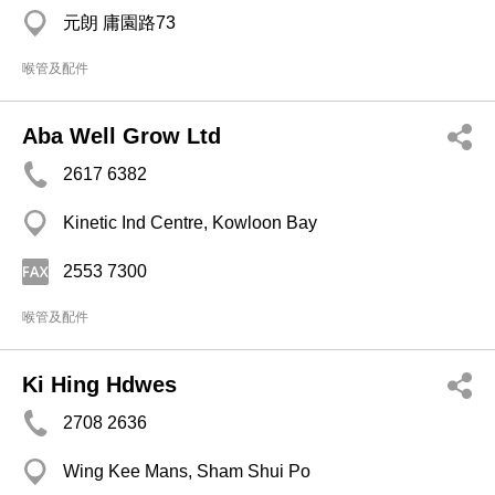
元朗 庸園路73
喉管及配件
Aba Well Grow Ltd
2617 6382
Kinetic Ind Centre, Kowloon Bay
2553 7300
喉管及配件
Ki Hing Hdwes
2708 2636
Wing Kee Mans, Sham Shui Po