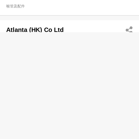
喉管及配件
Atlanta (HK) Co Ltd
2357 9396
Fai Lun Hse, Tuen Mun
喉管及配件
Shun Cheong Pipe & Metal Co Ltd
2307 0721
Lai Cheong Fty Bldg, Cheung Sha Wan
2785 6551
喉管及配件