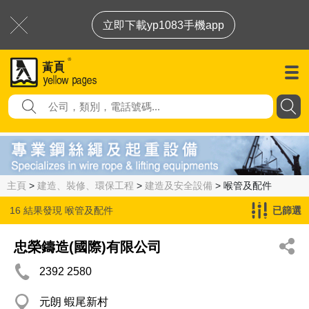
立即下載yp1083手機app
主頁
>
建造、裝修、環保工程
>
建造及安全設備
> 喉管及配件
16 結果發現
喉管及配件
已篩選
忠榮鑄造(國際)有限公司
2392 2580
元朗 蝦尾新村