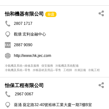
怡和機器有限公司
分店
2807 1717
觀塘 宏利金融中心
2887 9090
http://www.hk.jec.com
冷氣機及系統─維修及服務
保安服務
冷氣機及系統配備
冷氣機及系統─零售
水喉器材及用品─零售
工程師
冷凍設備
冷氣工程
怡保工程有限公司
2967 0067
葵涌 葵定路32-40號裕林工業大廈一期7樓B室