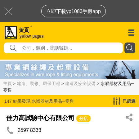
立即下載yp1083手機app
主頁
>
建造、裝修、環保工程
>
建造及安全設備
> 水喉器材及用品─
零售
147 結果發現
水喉器材及用品─零售
已篩選
佳力高試驗中心有限公司
分店
2597 8333