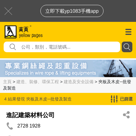
立即下載yp1083手機app
主頁
>
建造、裝修、環保工程
>
建造及安全設備
> 夾板及木皮─批發
及製造
4 結果發現
夾板及木皮─批發及製造
已篩選
進記建築材料公司
2728 1928