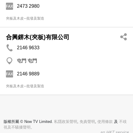
2473 2980
夾板及木皮─批發及製造
合興鎅木(夾板)有限公司
2146 9633
屯門 屯門
2146 9889
夾板及木皮─批發及製造
版權所屬 © Now TV Limited.
私隱政策聲明
,
免責聲明
,
使用條款
及
不歧
視及不騷擾聲明。