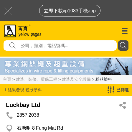
立即下載yp1083手機app
主頁
>
建造、裝修、環保工程
>
建造及安全設備
> 粉狀塗料
1 結果發現
粉狀塗料
已篩選
Luckbay Ltd
2857 2038
石塘咀 8 Fung Mat Rd