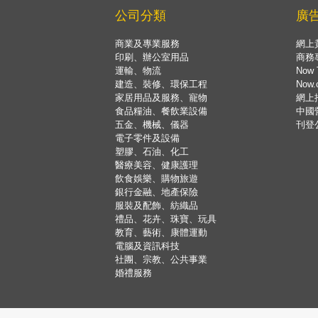
公司分類
廣
商業及專業服務
網上
印刷、辦公室用品
商務
運輸、物流
Now 
建造、裝修、環保工程
Now
家居用品及服務、寵物
網上
食品糧油、餐飲業設備
中國
五金、機械、儀器
刊登
電子零件及設備
塑膠、石油、化工
醫療美容、健康護理
飲食娛樂、購物旅遊
銀行金融、地產保險
服裝及配飾、紡織品
禮品、花卉、珠寶、玩具
教育、藝術、康體運動
電腦及資訊科技
社團、宗教、公共事業
婚禮服務