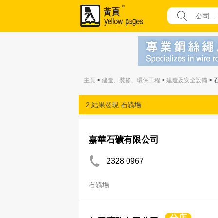
主頁
>
建造、裝修、環保工程
>
建造及安全設備
> 
2 結果發現
石礦場
嘉華石礦有限公司
2328 0967
石礦場