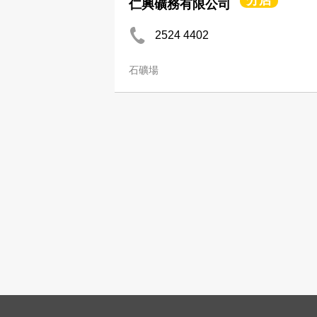
分店
仁興礦務有限公司
2524 4402
石礦場