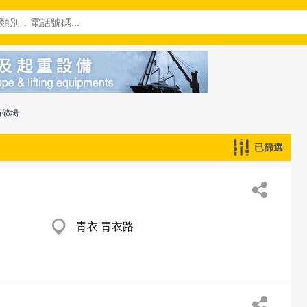
石礦場
已篩選
青衣 青衣路