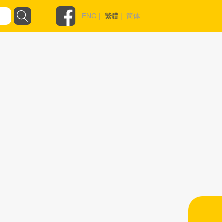
ENG
|
繁體
|
简体