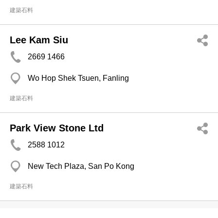
建築石料
Lee Kam Siu
2669 1466
Wo Hop Shek Tsuen, Fanling
建築石料
Park View Stone Ltd
2588 1012
New Tech Plaza, San Po Kong
建築石料