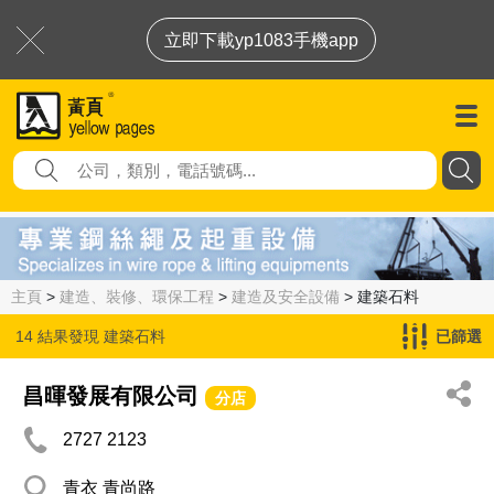
立即下載yp1083手機app
主頁
>
建造、裝修、環保工程
>
建造及安全設備
> 建築石料
14 結果發現
建築石料
已篩選
昌暉發展有限公司
分店
2727 2123
青衣 青尚路